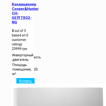
Кондиционер
Cooper&Hunter
CH-
S07FTXQ2-
NG
0
out of
5
based on
0
customer
ratings
23999
грн
Инверторный
есть
двигатель:
Площадь
помещения,
20
м²:
Купить