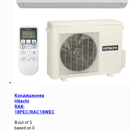
Кондиционер
Hitachi
RAK-
18PEC/RAC18WEC
0
out of
5
based on
0