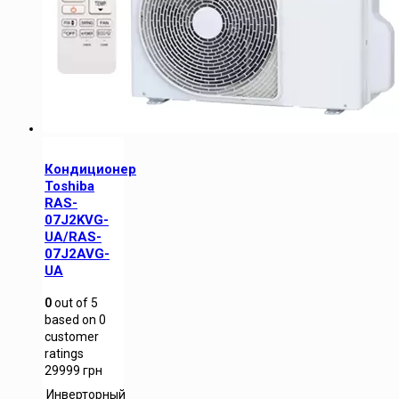
Кондиционер
Toshiba
RAS-
07J2KVG-
UA/RAS-
07J2AVG-
UA
0
out of
5
based on
0
customer
ratings
29999
грн
Инверторный