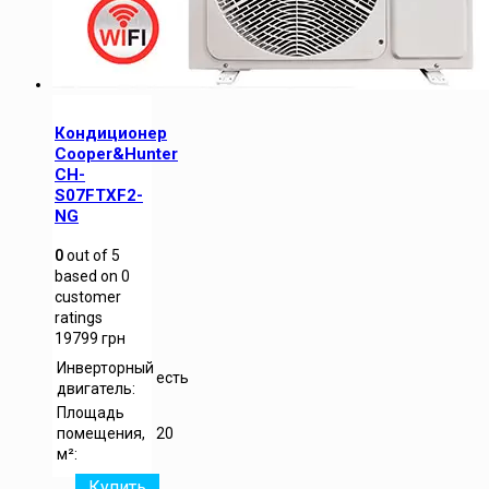
Кондиционер
Cooper&Hunter
CH-
S07FTXF2-
NG
0
out of
5
based on
0
customer
ratings
19799
грн
Инверторный
есть
двигатель:
Площадь
помещения,
20
м²:
Купить