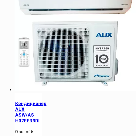
Кондиционер
AUX
ASW/AS-
H07FFR3DI
0
out of
5