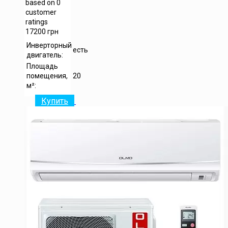
based on
0
customer
ratings
17200
грн
Инверторный
есть
двигатель:
Площадь
помещения,
20
м²:
Купить