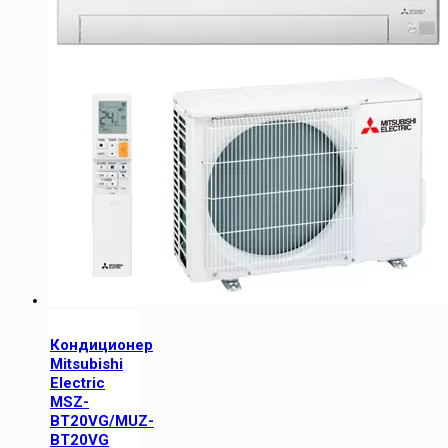
Кондиционер
Mitsubishi
Electric
MSZ-
BT20VG/MUZ-
BT20VG