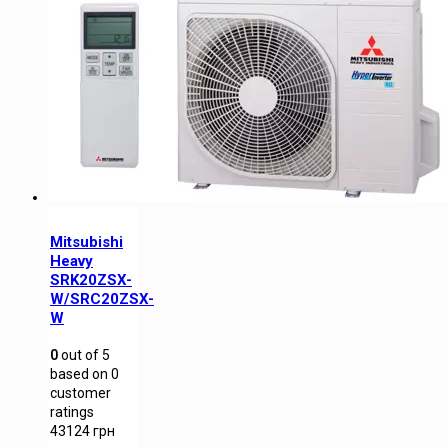
Mitsubishi
Heavy
SRK20ZSX-
W/SRC20ZSX-
W
0
out of
5
based on
0
customer
ratings
43124
грн