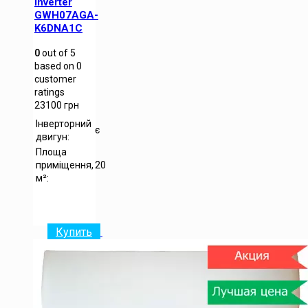
inverter
GWH07AGA-
K6DNA1C
0
out of
5
based on
0
customer
ratings
23100
грн
Інверторний
є
двигун:
Площа
приміщення,
20
м²:
Купить