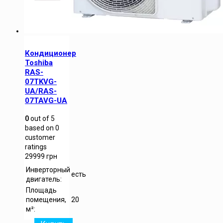
Кондиционер
Toshiba
RAS-
07TKVG-
UA/RAS-
07TAVG-UA
0
out of
5
based on
0
customer
ratings
29999
грн
Инверторный
есть
двигатель:
Площадь
помещения,
20
м²: