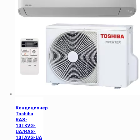
Кондиционер
Toshiba
RAS-
10TKVG-
UA/RAS-
10TAVG-UA