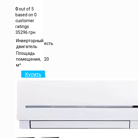
0
out of
5
based on
0
customer
ratings
35296
грн
Инверторный
есть
двигатель:
Площадь
помещения,
20
м²:
Купить