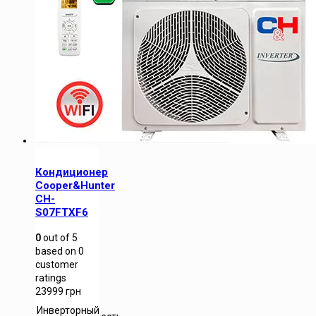
Кондиционер
Cooper&Hunter
CH-
S07FTXF6
0
out of
5
based on
0
customer
ratings
23999
грн
Инверторный