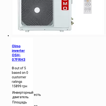
Olmo
inverter
OSH-
07FRH3
0
out of
5
based on
0
customer
ratings
15899
грн
Инверторный
есть
двигатель:
Площадь