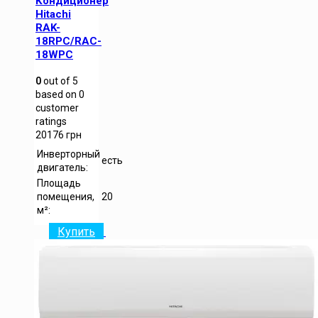
Кондиционер
Hitachi
RAK-
18RPC/RAC-
18WPC
0
out of
5
based on
0
customer
ratings
20176
грн
Инверторный
есть
двигатель:
Площадь
помещения,
20
м²:
Купить