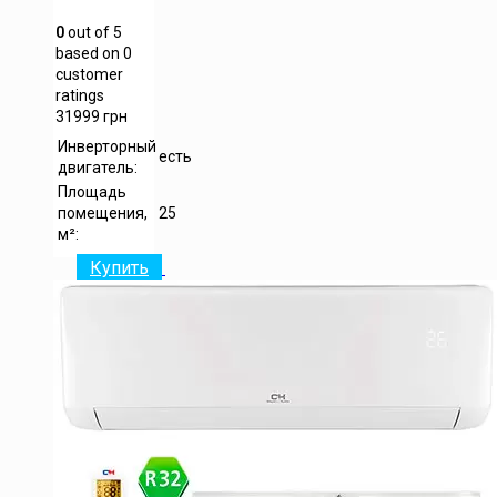
0
out of
5
based on
0
customer
ratings
31999
грн
Инверторный
есть
двигатель:
Площадь
помещения,
25
м²:
Купить