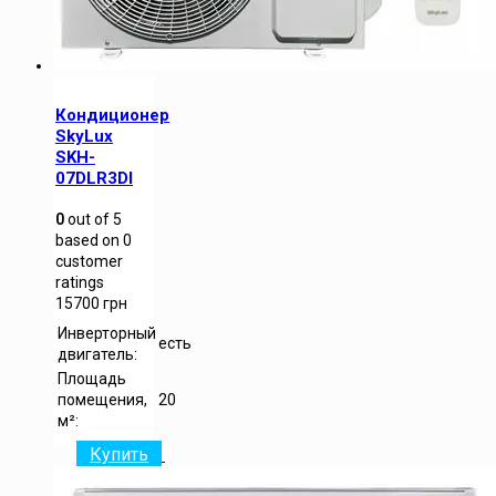
Кондиционер
SkyLux
SKH-
07DLR3DI
0
out of
5
based on
0
customer
ratings
15700
грн
Инверторный
есть
двигатель:
Площадь
помещения,
20
м²:
Купить