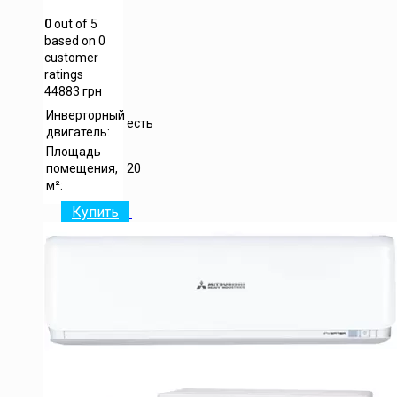
0
out of
5
based on
0
customer
ratings
44883
грн
Инверторный
есть
двигатель:
Площадь
помещения,
20
м²:
Купить