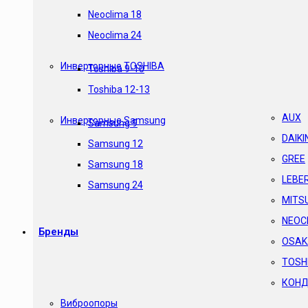
Neoclima 18
Neoclima 24
Инверторные TOSHIBA
Toshiba 9-10
Toshiba 12-13
AUX
Инверторные Samsung
Samsung 9
DAIKI
Samsung 12
GREE
Samsung 18
LEBE
Samsung 24
MITSU
NEOC
Бренды
OSAK
TOSH
КОНД
Виброопоры