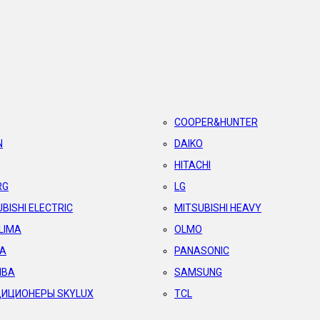
COOPER&HUNTER
N
DAIKO
HITACHI
RG
LG
BISHI ELECTRIC
MITSUBISHI HEAVY
LIMA
OLMO
A
PANASONIC
IBA
SAMSUNG
ИЦИОНЕРЫ SKYLUX
TCL