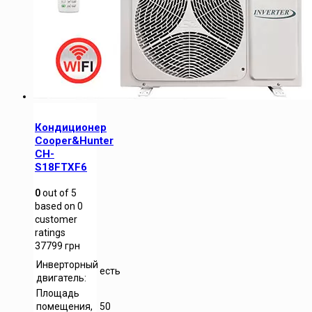
Кондиционер
Cooper&Hunter
CH-
S18FTXF6
0
out of
5
based on
0
customer
ratings
37799
грн
Инверторный
есть
двигатель:
Площадь
помещения,
50