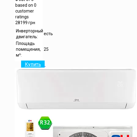
based on
0
customer
ratings
28199
грн
Инверторный
есть
двигатель:
Площадь
помещения,
25
м²:
Купить