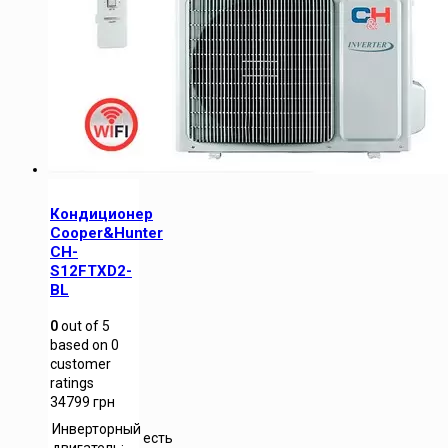
Кондиционер
Cooper&Hunter
CH-
S12FTXD2-
BL
0
out of
5
based on
0
customer
ratings
34799
грн
Инверторный
есть