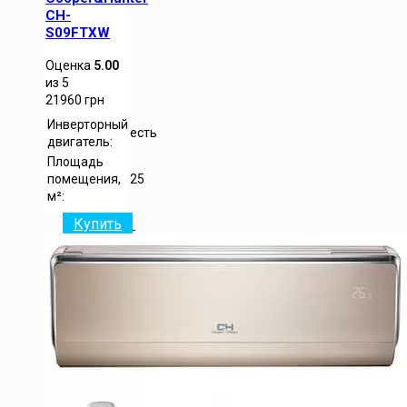
CH-
S09FTXW
Оценка
5.00
из 5
21960
грн
Инверторный
есть
двигатель:
Площадь
помещения,
25
м²:
Купить