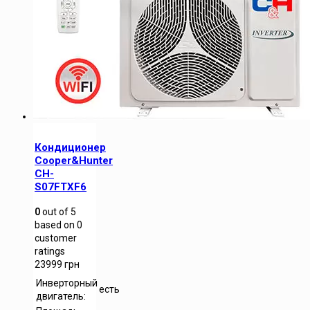
Кондиционер
Cooper&Hunter
CH-
S07FTXF6
0
out of
5
based on
0
customer
ratings
23999
грн
Инверторный
есть
двигатель: