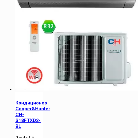
Кондиционер
Cooper&Hunter
CH-
S18FTXD2-
BL
0
out of
5