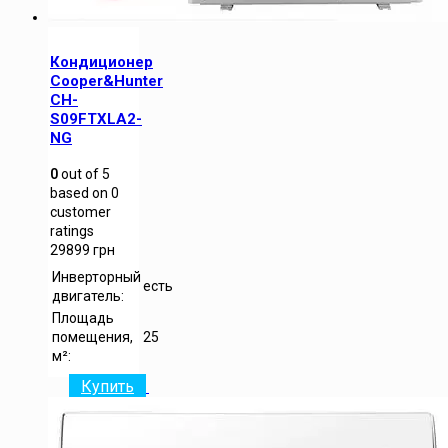
Кондиционер
Cooper&Hunter
CH-
S09FTXLA2-
NG
0
out of
5
based on
0
customer
ratings
29899
грн
Инверторный
есть
двигатель:
Площадь
помещения,
25
м²:
Купить