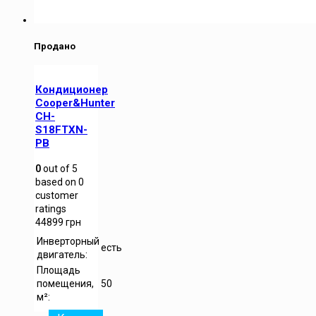
Продано
Кондиционер
Cooper&Hunter
CH-
S18FTXN-
PB
0
out of
5
based on
0
customer
ratings
44899
грн
Инверторный
есть
двигатель:
Площадь
помещения,
50
м²: