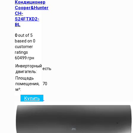
Кондиционер
Cooper&Hunter
CH-
S24FTXD2-
BL
0
out of
5
based on
0
customer
ratings
60499
грн
Инверторный
есть
двигатель:
Площадь
помещения,
70
м²:
Купить