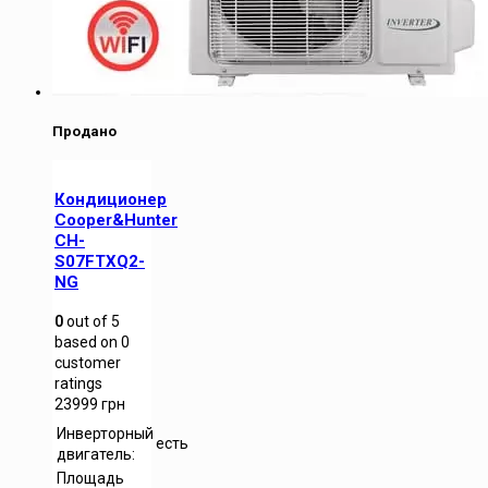
Продано
Кондиционер
Cooper&Hunter
CH-
S07FTXQ2-
NG
0
out of
5
based on
0
customer
ratings
23999
грн
Инверторный
есть
двигатель:
Площадь