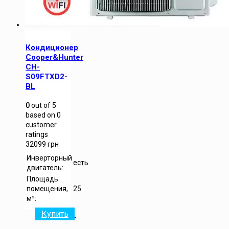
Кондиционер
Cooper&Hunter
CH-
S09FTXD2-
BL
0
out of
5
based on
0
customer
ratings
32099
грн
Инверторный
есть
двигатель:
Площадь
помещения,
25
м²:
Купить