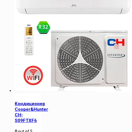
Кондиционер
Cooper&Hunter
CH-
S09FTXF6
0
out of
5