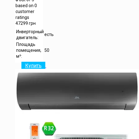
based on
0
customer
ratings
47299
грн
Инверторный
есть
двигатель:
Площадь
помещения,
50
м²:
Купить