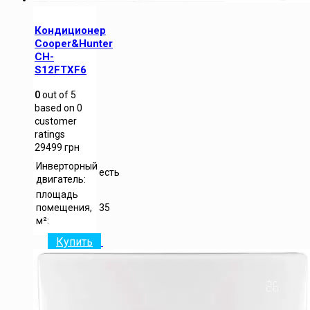
Кондиционер
Cooper&Hunter
CH-
S12FTXF6
0
out of
5
based on
0
customer
ratings
29499
грн
Инверторный
есть
двигатель:
площадь
помещения,
35
м²:
Купить