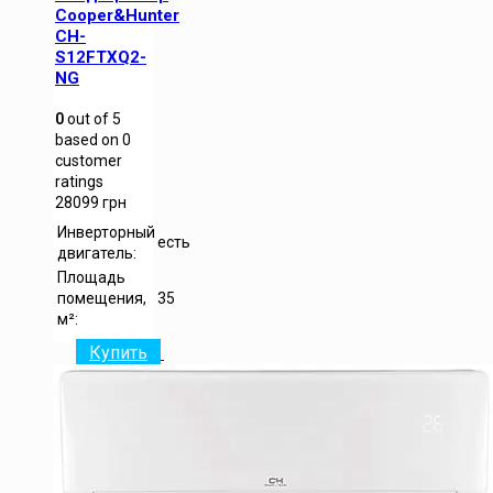
Cooper&Hunter
CH-
S12FTXQ2-
NG
0
out of
5
based on
0
customer
ratings
28099
грн
Инверторный
есть
двигатель:
Площадь
помещения,
35
м²:
Купить