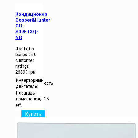
Кондиционер
Cooper&Hunter
CH-
S09FTXQ-
NG
0
out of
5
based on
0
customer
ratings
26899
грн
Инверторный
есть
двигатель:
Площадь
помещения,
25
м²:
Купить