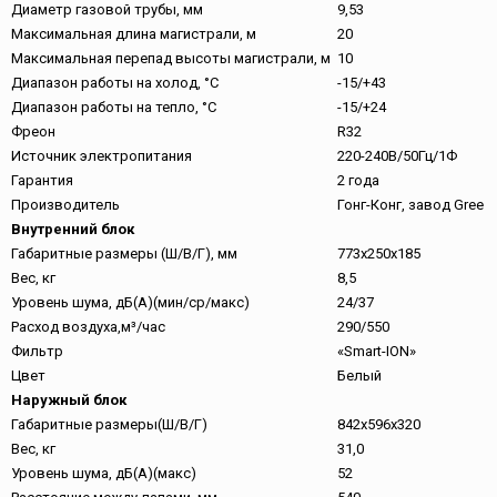
Диаметр газовой трубы, мм
9,53
Максимальная длина магистрали, м
20
Максимальная перепад высоты магистрали, м
10
Диапазон работы на холод, °C
-15/+43
Диапазон работы на тепло, °C
-15/+24
Фреон
R32
Источник электропитания
220-240В/50Гц/1Ф
Гарантия
2 года
Производитель
Гонг-Конг, завод Gree
Внутренний блок
Габаритные размеры (Ш/В/Г), мм
773х250х185
Вес, кг
8,5
Уровень шума, дБ(А)(мин/ср/макс)
24/37
Расход воздуха,м³/час
290/550
Фильтр
«Smart-ION»
Цвет
Белый
Наружный блок
Габаритные размеры(Ш/В/Г)
842х596х320
Вес, кг
31,0
Уровень шума, дБ(А)(макс)
52