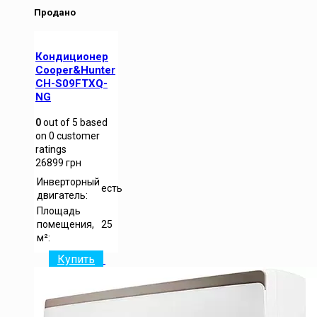
Продано
Кондиционер
Cooper&Hunter
CH-S09FTXQ-
NG
0
out of
5
based
on
0
customer
ratings
26899
грн
Инверторный
есть
двигатель:
Площадь
помещения,
25
м²:
Купить