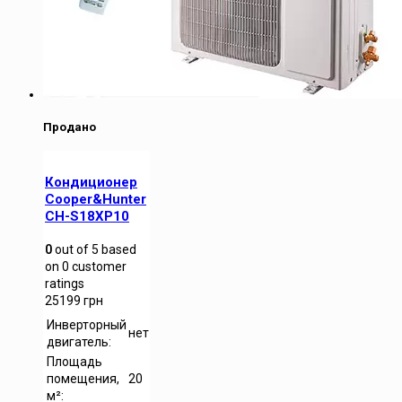
Продано
Кондиционер
Cooper&Hunter
CH-S18XP10
0
out of
5
based
on
0
customer
ratings
25199
грн
Инверторный
нет
двигатель:
Площадь
помещения,
20
м²: