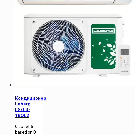
Кондиционер
Leberg
LS/LU-
18OL2
0
out of
5
based on
0