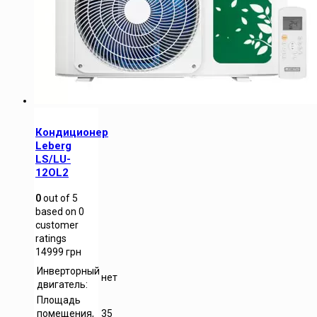
Кондиционер
Leberg
LS/LU-
12OL2
0
out of
5
based on
0
customer
ratings
14999
грн
Инверторный
нет
двигатель:
Площадь
помещения,
35