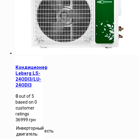
Кондиционер
Leberg LS-
24ODI3/LU-
24ODI3
0
out of
5
based on
0
customer
ratings
36999
грн
Инверторный
есть
двигатель: