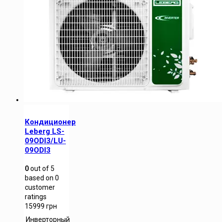
Кондиционер
Leberg LS-
09ODI3/LU-
09ODI3
0
out of
5
based on
0
customer
ratings
15999
грн
Инверторный