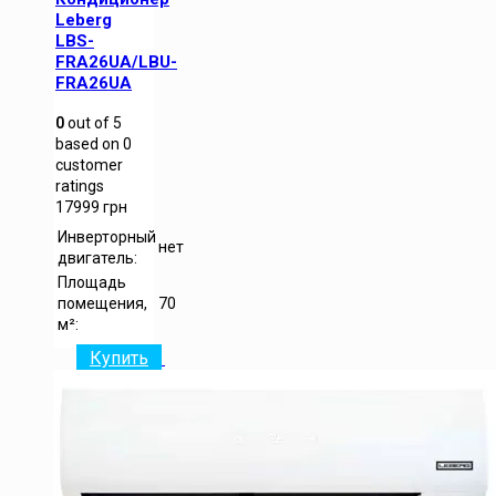
Leberg
LBS-
FRA26UA/LBU-
FRA26UA
0
out of
5
based on
0
customer
ratings
17999
грн
Инверторный
нет
двигатель:
Площадь
помещения,
70
м²:
Купить