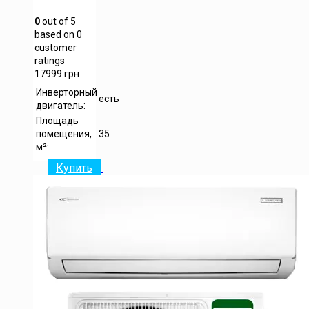
0
out of
5
based on
0
customer
ratings
17999
грн
Инверторный
есть
двигатель:
Площадь
помещения,
35
м²:
Купить