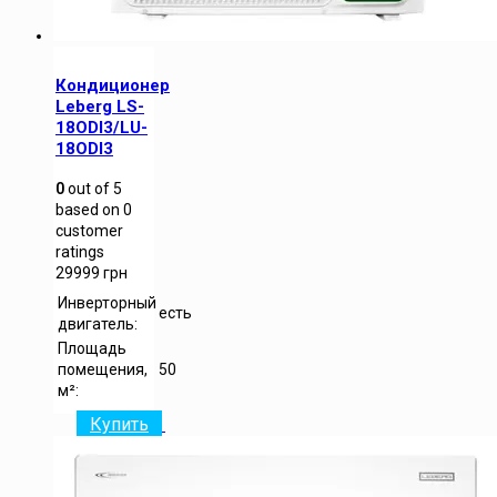
Кондиционер
Leberg LS-
18ODI3/LU-
18ODI3
0
out of
5
based on
0
customer
ratings
29999
грн
Инверторный
есть
двигатель:
Площадь
помещения,
50
м²:
Купить