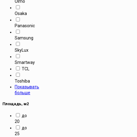
Olmo
Osaka
Panasonic
Samsung
SkyLux
Smartway
TCL
Toshiba
Показывать
больше
Площадь, м2
до
20
до
25