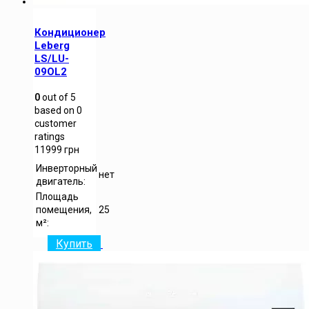
Кондиционер
Leberg
LS/LU-
09OL2
0
out of
5
based on
0
customer
ratings
11999
грн
Инверторный
нет
двигатель:
Площадь
помещения,
25
м²:
Купить