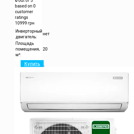
0
out of
5
based on
0
customer
ratings
10999
грн
Инверторный
нет
двигатель:
Площадь
помещения,
20
м²:
Купить