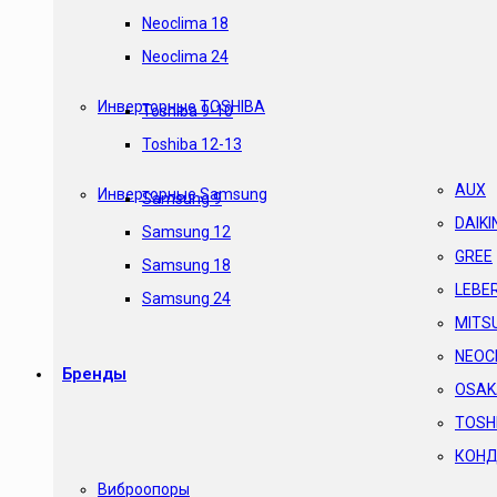
Neoclima 18
Neoclima 24
Инверторные TOSHIBA
Toshiba 9-10
Toshiba 12-13
AUX
Инверторные Samsung
Samsung 9
DAIKI
Samsung 12
GREE
Samsung 18
LEBE
Samsung 24
MITSU
NEOC
Бренды
OSAK
TOSH
КОНД
Виброопоры