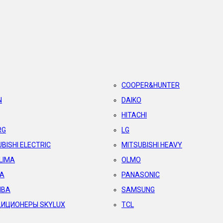
COOPER&HUNTER
N
DAIKO
HITACHI
RG
LG
BISHI ELECTRIC
MITSUBISHI HEAVY
LIMA
OLMO
A
PANASONIC
IBA
SAMSUNG
ИЦИОНЕРЫ SKYLUX
TCL