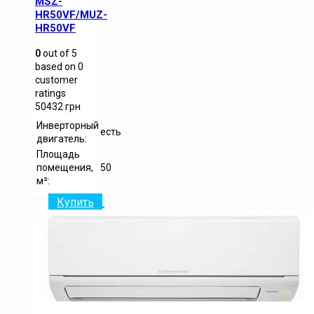
MSZ-
HR50VF/MUZ-
HR50VF
0
out of
5
based on
0
customer
ratings
50432
грн
Инверторный
есть
двигатель:
Площадь
помещения,
50
м²:
Купить