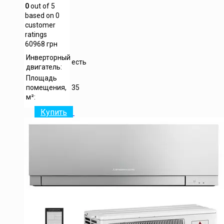
0
out of
5
based on
0
customer
ratings
60968
грн
Инверторный
есть
двигатель:
Площадь
помещения,
35
м²:
Купить