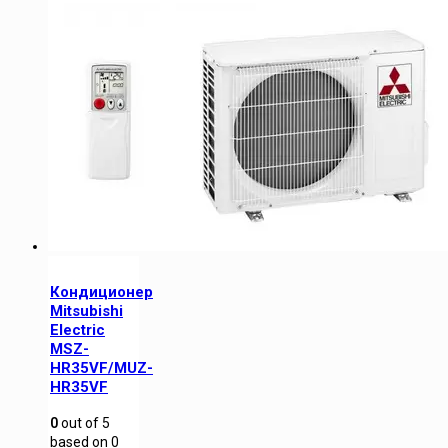
Кондиционер
Mitsubishi
Electric
MSZ-
HR35VF/MUZ-
HR35VF
0
out of
5
based on
0