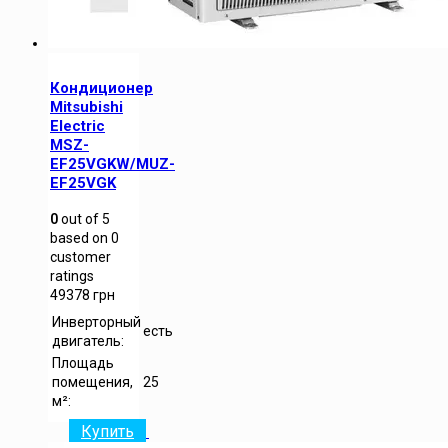
Кондиционер
Mitsubishi
Electric
MSZ-
EF25VGKW/MUZ-
EF25VGK
0
out of
5
based on
0
customer
ratings
49378
грн
Инверторный
есть
двигатель:
Площадь
помещения,
25
м²:
Купить