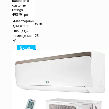
based on
0
customer
ratings
49379
грн
Инверторный
есть
двигатель:
Площадь
помещения,
25
м²:
Купить