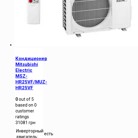
Кондиционер
Mitsubishi
Electric
MSZ-
HR25VF/MUZ-
HR25VF
0
out of
5
based on
0
customer
ratings
31081
грн
Инверторный
есть
двигатель: