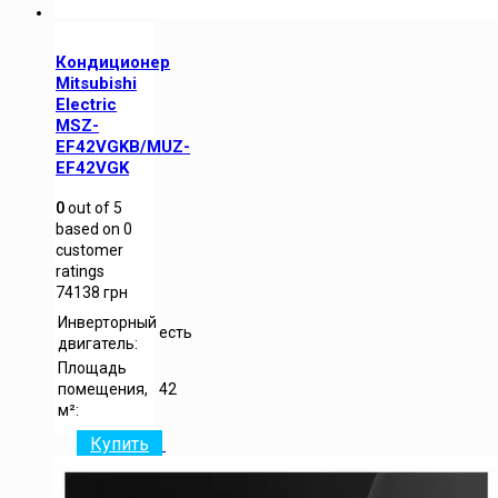
Кондиционер
Mitsubishi
Electric
MSZ-
EF42VGKB/MUZ-
EF42VGK
0
out of
5
based on
0
customer
ratings
74138
грн
Инверторный
есть
двигатель:
Площадь
помещения,
42
м²:
Купить