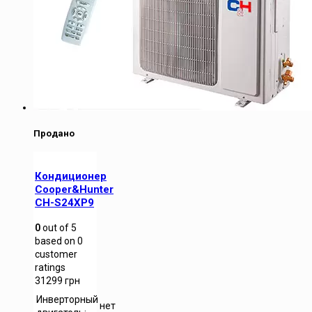
Продано
Кондиционер
Cooper&Hunter
CH-S24XP9
0
out of
5
based on
0
customer
ratings
31299
грн
Инверторный
нет