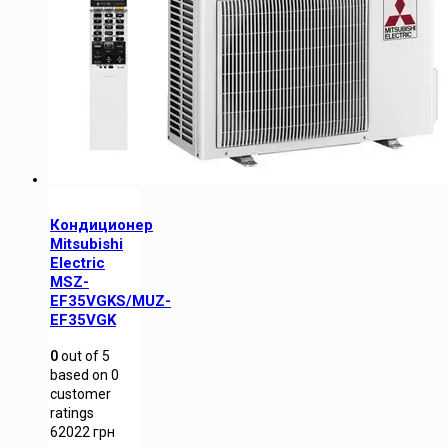
Кондиционер
Mitsubishi
Electric
MSZ-
EF35VGKS/MUZ-
EF35VGK
0
out of
5
based on
0
customer
ratings
62022
грн