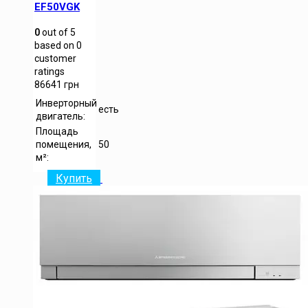
EF50VGK
0
out of
5
based on
0
customer
ratings
86641
грн
Инверторный
есть
двигатель:
Площадь
помещения,
50
м²:
Купить