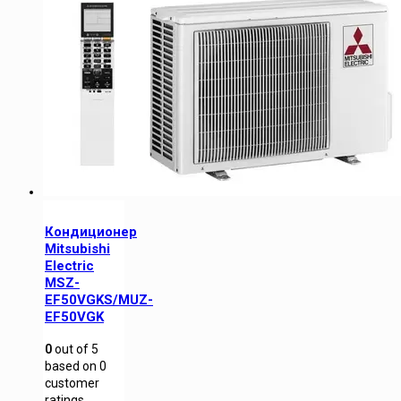
Кондиционер
Mitsubishi
Electric
MSZ-
EF50VGKS/MUZ-
EF50VGK
0
out of
5
based on
0
customer
ratings