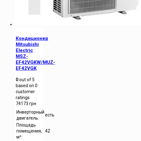
Кондиционер
Mitsubishi
Electric
MSZ-
EF42VGKW/MUZ-
EF42VGK
0
out of
5
based on
0
customer
ratings
74173
грн
Инверторный
есть
двигатель:
Площадь
помещения,
42
м²: