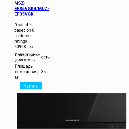
MSZ-
EF35VGKB/MUZ-
EF35VGK
0
out of
5
based on
0
customer
ratings
60968
грн
Инверторный
есть
двигатель:
Площадь
помещения,
35
м²:
Купить