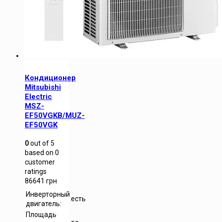
Кондиционер
Mitsubishi
Electric
MSZ-
EF50VGKB/MUZ-
EF50VGK
0
out of
5
based on
0
customer
ratings
86641
грн
Инверторный
есть
двигатель:
Площадь