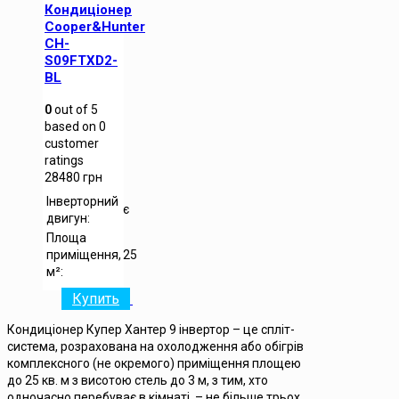
Кондиціонер
Cooper&Hunter
CH-
S09FTXD2-
BL
0
out of
5
based on
0
customer
ratings
28480
грн
Інверторний
є
двигун:
Площа
приміщення,
25
м²:
Купить
Кондиціонер Купер Хантер 9 інвертор – це спліт-
система, розрахована на охолодження або обігрів
комплексного (не окремого) приміщення площею
до 25 кв. м з висотою стель до 3 м, з тим, хто
одночасно перебуває в кімнаті, – не більше трьох