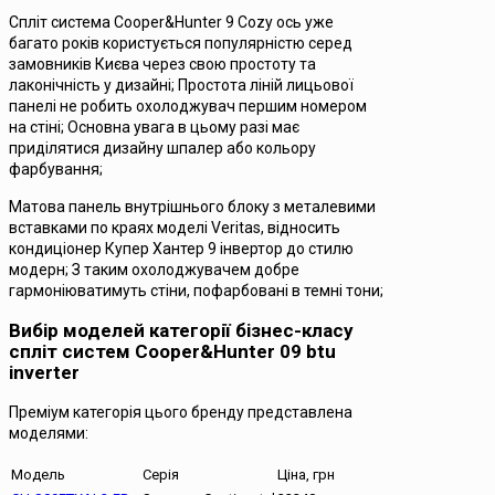
Спліт система Cooper&Hunter 9 Cozy ось уже
багато років користується популярністю серед
замовників Києва через свою простоту та
лаконічність у дизайні; Простота ліній лицьової
панелі не робить охолоджувач першим номером
на стіні; Основна увага в цьому разі має
приділятися дизайну шпалер або кольору
фарбування;
Матова панель внутрішнього блоку з металевими
вставками по краях моделі Veritas, відносить
кондиціонер Купер Хантер 9 інвертор до стилю
модерн; З таким охолоджувачем добре
гармоніюватимуть стіни, пофарбовані в темні тони;
Вибір моделей категорії бізнес-класу
спліт систем Cooper&Hunter 09 btu
inverter
Преміум категорія цього бренду представлена
моделями:
Модель
Серія
Ціна, грн