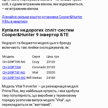
осіб, з одним вітражним вікном, яке відкривається,
– не вітражним вікном;
Дізнайся скільки коштує установка Cooper&Hunter
9 Btu в квартиру
Купівля недорогих спліт-систем
Cooper&Hunter 9 інвертор БТЕ
Недорогі та бюджетні моделі цього бренду
включають такі лінійки охолоджувачів, як:
Модель
Серія
Ціна, грн
CH-S09FTXK-NG
Cozy
23120
CH-S09FTXW
Coronado
23120
CH-S09FTXF-NG
Vital
23320
CH-S09FTXQ-NG
Wifi
Veritas
24160
Модель Vital 9 inverter – це реінкарнація моделі
Prima Plus, яку найбільше купують, і яка здобула
таку популярність, що виробник у терміновому
порядку розпочав випуск моделі “Vital”, що
перекладається як “життєвий”;