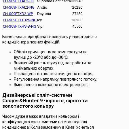
CH-S09FTXAL2-FB
Supreme Continental
32240
CH-S09FTXAL2-NG
Arctic
26280
CH-S09FTXD2-WP
Daytona
27480
CH-S09FTXTB2S-NG
Icy
38200
CH-S09FTXHV-B-NG
Vip
45560
Бізнес-клас передбачає наявність у інверторного
кондиціонера певних функцій:
Обігрів приміщення за температури на
вулиці до -20°С або до -30°С;
Знижений рівень шуму під час роботи на
мінімальних обертах
Покращена технологія очищення повітря;
Регулювання напрямку повітряного потоку;
Зменшене споживання електроенергії;
Дизайнерські спліт-системи
Cooper&Hunter 9 чорного, сірого та
золотистого кольору
Часом дуже важко вгадати з кольором і
конфігурацією спліт-системи на етапі купівлі
кондиціонера; Коли замовнику в Києві хочеться