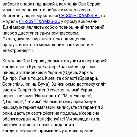
вибрати апарат під дизайн, компанія Орк Сервіс
може запропонувати вибрати модель серії
Supreme у чорному кольорі
CH-S09FTXAM2S-BL
та
модель
CH-S09FTXAM2S-SC
у сірому виконанні.
Дані марки являють собою повноцінний тепловий
насос з двоступеневим компресором;
Охолоджувачі вирізняються підвищеною
продуктивністю з мінімальним споживанням
електроенергії;
Компанія Орк Сервіс допоможе купити інверторний
кондиціонер Купер Хантер 9 за найвигіднішою
ціною, з установкою в Україні (Одеса, Харків,
Дніпро, Львів тощо), Києві та області (Бровари,
Бориспіль, Ірпінь, Буча); Здійснюємо доставку спліт
систем Cooper Hunter 9 inverter по всій Україні
перевізниками “Нова пошта”, “Міст Експрес”,
“Делівері”, “Інтайм”; На всю техніку придбану в
нашому інтернет-магазині виписується гарантія 2
роки, дається сертифікат на подальше сервісне
обслуговування; Телефонуйте! Ми завжди готові
вирішувати легкі і важкі завдання з
кондиціонування приміщень у стислі терміни;