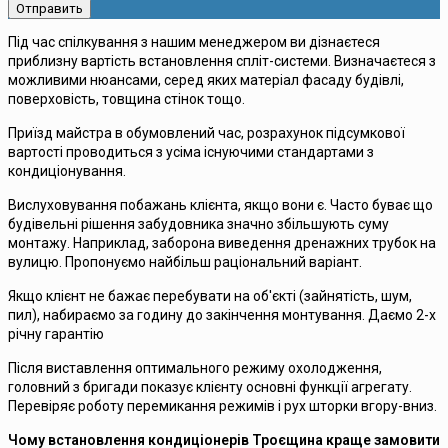
Під час спілкування з нашим менеджером ви дізнаєтеся
приблизну вартість встановлення спліт-системи. Визначаєтеся з
можливими нюансами, серед яких матеріал фасаду будівлі,
поверховість, товщина стінок тощо.
Приїзд майстра в обумовлений час, розрахунок підсумкової
вартості проводиться з усіма існуючими стандартами з
кондиціонування.
Вислуховування побажань клієнта, якщо вони є. Часто буває що
будівельні рішення забудовника значно збільшують суму
монтажу. Наприклад, заборона виведення дренажних трубок на
вулицю. Пропонуємо найбільш раціональний варіант.
Якщо клієнт не бажає перебувати на об'єкті (зайнятість, шум,
пил), набираємо за годину до закінчення монтування. Даємо 2-х
річну гарантію
Після виставлення оптимального режиму охолодження,
головний з бригади показує клієнту основні функції агрегату.
Перевіряє роботу перемикання режимів і рух шторки вгору-вниз.
Чому встановлення кондиціонерів Троєщина краще замовити