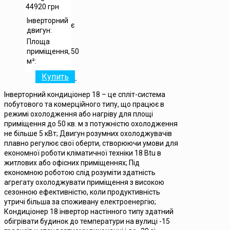
44920
грн
Інверторний
є
двигун:
Площа
приміщення,
50
м²:
Купить
Інверторний кондиціонер 18 – це спліт-система
побутового та комерційного типу, що працює в
режимі охолодження або нагріву для площі
приміщення до 50 кв. м з потужністю охолодження
не більше 5 кВт; Двигун розумних охолоджувачів
плавно регулює свої оберти, створюючи умови для
економної роботи кліматичної техніки 18 Btu в
житлових або офісних приміщеннях; Під
економною роботою слід розуміти здатність
агрегату охолоджувати приміщення з високою
сезонною ефективністю, коли продуктивність
утричі більша за споживану електроенергію;
Кондиціонер 18 інвертор настінного типу здатний
обігрівати будинок до температури на вулиці -15