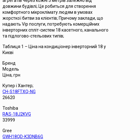
агрегатів через кожні 5 метрів залежно від
довжини будівлі; Це робиться для створення
комфортного мікроклімату людям в умовах
жорсткої битви за клієнтів; Причому заклади, що
надають Vip послуги, потребують комерційних
інверторних спліт-систем 18 касетного, канального
та підлогово-стельових типів;
Таблиця 1 – Ціна на кондиціонер інверторний 18 у
Києві
Бренд
Модель
Ціна, грн
Купер і Хантер;
CH-S18FTXQ-NG
26620
Toshiba
RAS-18J2KVG
33999
Gree
GWH18QD-K3DNB6G