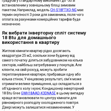
градусів у стандартному виконанні і до -30 зі
встановленим у зовнішньому блоці зимовим
пакетом; Наприклад, модель
CH-S18FTXQ-NG
має
термін окупності 3 роки для замовника, після чого
оплата за рахунками комерційних тарифів буде
незначною.
Як вибрати інверторну спліт систему
18 Btu для домашнього
використання в квартиру
Житлові кімнати квартир рідко досягають
квадратури 25 м2, оскільки зони будинку від
самого початку діляться забудовником на кілька
секторів, найбільш затребуваних у покупців; Але
клієнти, на свій розсуд, можуть зробити
перепланування квартири, прибравши одну або
кілька стінок; У кінцевому результаті, сім’я може
отримати велике приміщення, що складається з
об’єднаного холу і кухні; Кондиціонер інверторний
18 Btu Gree
GWH18AAD-K3DNA5E
в цьому випадку
краще встановлювати по центру кімнати для
рівномірного розподілу охолодженого повітря.
Двері можуть залишатися незамкненими; У