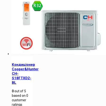
Кондиціонер
Cooper&Hunter
CH-
S18FTXD2-
BL
0
out of
5
based on
0
customer
ratings