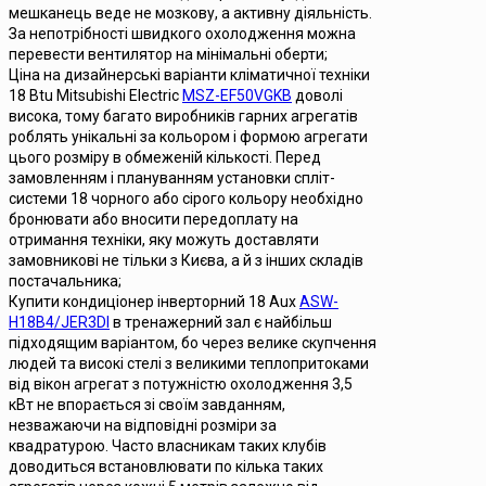
мешканець веде не мозкову, а активну діяльність.
За непотрібності швидкого охолодження можна
перевести вентилятор на мінімальні оберти;
Ціна на дизайнерські варіанти кліматичної техніки
18 Btu Mitsubishi Electric
MSZ-EF50VGKB
доволі
висока, тому багато виробників гарних агрегатів
роблять унікальні за кольором і формою агрегати
цього розміру в обмеженій кількості. Перед
замовленням і плануванням установки спліт-
системи 18 чорного або сірого кольору необхідно
бронювати або вносити передоплату на
отримання техніки, яку можуть доставляти
замовникові не тільки з Києва, а й з інших складів
постачальника;
Купити кондиціонер інверторний 18 Aux
ASW-
H18B4/JER3DI
в тренажерний зал є найбільш
підходящим варіантом, бо через велике скупчення
людей та високі стелі з великими теплопритоками
від вікон агрегат з потужністю охолодження 3,5
кВт не впорається зі своїм завданням,
незважаючи на відповідні розміри за
квадратурою. Часто власникам таких клубів
доводиться встановлювати по кілька таких