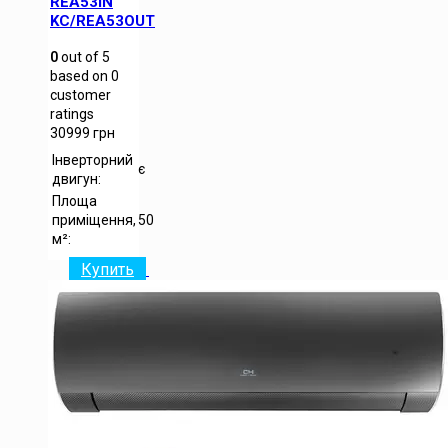
REA53IN
KC/REA53OUT
0
out of
5
based on
0
customer
ratings
30999
грн
Інверторний
є
двигун:
Площа
приміщення,
50
м²:
Купить