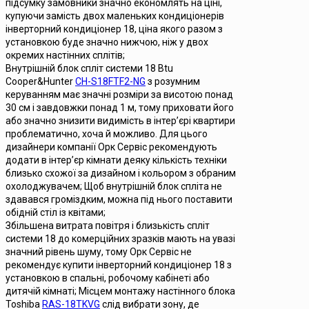
підсумку замовники значно економлять на ціні,
купуючи замість двох маленьких кондиціонерів
інверторний кондиціонер 18, ціна якого разом з
установкою буде значно нижчою, ніж у двох
окремих настінних сплітів;
Внутрішній блок спліт системи 18 Btu
Cooper&Hunter
CH-S18FTF2-NG
з розумним
керуванням має значні розміри за висотою понад
30 см і завдовжки понад 1 м, тому приховати його
або значно знизити видимість в інтер’єрі квартири
проблематично, хоча й можливо. Для цього
дизайнери компанії Орк Сервіс рекомендують
додати в інтер’єр кімнати деяку кількість техніки
близько схожої за дизайном і кольором з обраним
охолоджувачем; Щоб внутрішній блок спліта не
здавався громіздким, можна під нього поставити
обідній стіл із квітами;
Збільшена витрата повітря і близькість спліт
системи 18 до комерційних зразків мають на увазі
значний рівень шуму, тому Орк Сервіс не
рекомендує купити інверторний кондиціонер 18 з
установкою в спальні, робочому кабінеті або
дитячій кімнаті; Місцем монтажу настінного блока
Toshiba
RAS-18TKVG
слід вибрати зону, де